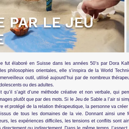
E PAR LE JEU
E
e fut élaboré en Suisse dans les années 50’s par Dora Kalf
les philosophies orientales, elle s’inspira de la World Tech
e merveilleux outil, utilisé aujourd’hui par de nombreux thérap
dolescents ou des adultes.
t qu’il s’agit d’une méthode créative et non verbale, qui pe
ages plutôt que par des mots. Si le Jeu de Sable a l’air si simp
e et protégé de la relation thérapeutique, la personne va créer
s issus de tous les domaines de la vie. Donnant ainsi une
rs, les expériences difficiles, les tensions et conflits sont a
lés directement ou indirectement. Dans le même temps, l’aspect